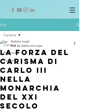
Post
Carisma
Barbara Suigo
Carisma
Mar 28, 2024
6 min read
La Forza del
Referenze
Carisma di
Carisma
Carlo III
nella
Monarchia
del XXI
Secolo