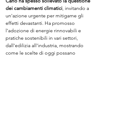
Carlo ha spesso sollevato la questione 
dei cambiamenti climatici
, invitando a 
un'azione urgente per mitigarne gli 
effetti devastanti. Ha promosso 
l'adozione di energie rinnovabili e 
pratiche sostenibili in vari settori, 
dall'edilizia all'industria, mostrando 
come le scelte di oggi possano 
influenzare il futuro del pianeta.
Educare le future generazioni 
sull'importanza della sostenibilità è un 
altro pilastro del suo impegno. 
Attraverso la 
Prince’s Foundation
, Carlo 
ha offerto programmi di formazione 
che preparano i giovani a diventare i 
custodi responsabili dell'ambiente.
Possiamo affermare, in sintesi, che 